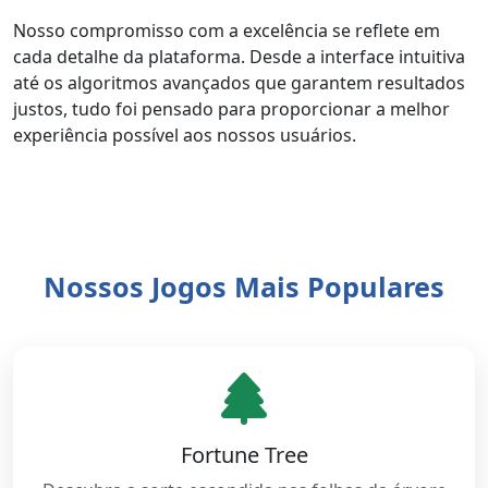
Nosso compromisso com a excelência se reflete em
cada detalhe da plataforma. Desde a interface intuitiva
até os algoritmos avançados que garantem resultados
justos, tudo foi pensado para proporcionar a melhor
experiência possível aos nossos usuários.
Nossos Jogos Mais Populares
Fortune Tree