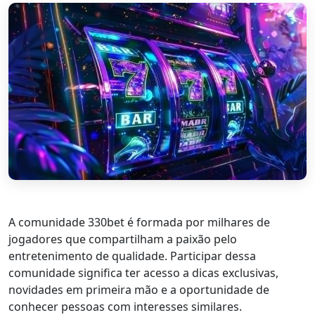
A comunidade 330bet é formada por milhares de
jogadores que compartilham a paixão pelo
entretenimento de qualidade. Participar dessa
comunidade significa ter acesso a dicas exclusivas,
novidades em primeira mão e a oportunidade de
conhecer pessoas com interesses similares.